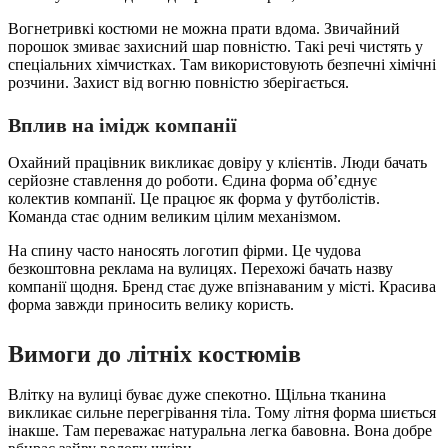
Вогнетривкі костюми не можна прати вдома. Звичайний
порошок змиває захисний шар повністю. Такі речі чистять у
спеціальних хімчистках. Там використовують безпечні хімічні
розчини. Захист від вогню повністю зберігається.
Вплив на імідж компанії
Охайний працівник викликає довіру у клієнтів. Люди бачать
серйозне ставлення до роботи. Єдина форма об’єднує
колектив компанії. Це працює як форма у футболістів.
Команда стає одним великим цілим механізмом.
На спину часто наносять логотип фірми. Це чудова
безкоштовна реклама на вулицях. Перехожі бачать назву
компанії щодня. Бренд стає дуже впізнаваним у місті. Красива
форма завжди приносить велику користь.
Вимоги до літніх костюмів
Влітку на вулиці буває дуже спекотно. Щільна тканина
викликає сильне перегрівання тіла. Тому літня форма шиється
інакше. Там переважає натуральна легка бавовна. Вона добре