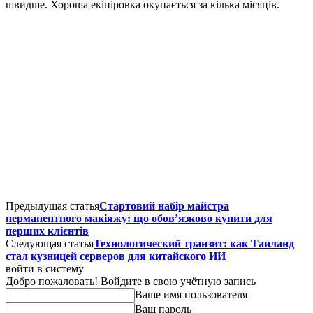
швидше. Хороша екіпіровка окупається за кілька місяців.
Предыдущая статья
Стартовий набір майстра
перманентного макіяжу: що обов’язково купити для
перших клієнтів
Следующая статья
Технологический транзит: как Таиланд
стал кузницей серверов для китайского ИИ
войти в систему
Добро пожаловать! Войдите в свою учётную запись
Ваше имя пользователя
Ваш пароль