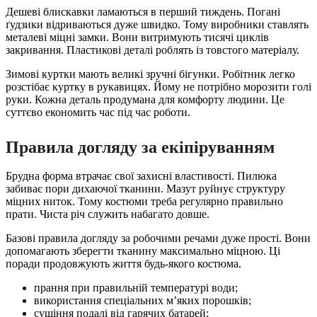
Дешеві блискавки ламаються в перший тиждень. Погані
ґудзики відриваються дуже швидко. Тому виробники ставлять
металеві міцні замки. Вони витримують тисячі циклів
закривання. Пластикові деталі роблять із товстого матеріалу.
Зимові куртки мають великі зручні бігунки. Робітник легко
розстібає куртку в рукавицях. Йому не потрібно морозити голі
руки. Кожна деталь продумана для комфорту людини. Це
суттєво економить час під час роботи.
Правила догляду за екіпіруванням
Брудна форма втрачає свої захисні властивості. Пилюка
забиває пори дихаючої тканини. Мазут руйнує структуру
міцних ниток. Тому костюми треба регулярно правильно
прати. Чиста річ служить набагато довше.
Базові правила догляду за робочими речами дуже прості. Вони
допомагають зберегти тканину максимально міцною. Ці
поради продовжують життя будь-якого костюма.
прання при правильній температурі води;
використання спеціальних м’яких порошків;
сушіння подалі від гарячих батарей;