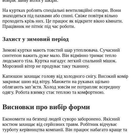
вбирає зайву вологу шкіри.
На куртках роблять спеціальні вентиляційні отвори. Вони
знаходяться під пахвами або спині. Свіже повітря вільно
проходить крізь них. Це працює як відкрите вікно кімнати.
Працівник не пітніє під час роботи.
Захист у зимовий період
Зимові куртки мають товстий шар утеплювача. Сучасний
синтепон важить дуже мало. Він відмінно тримає тепло
людського тіла. Куртка нагадує легкий спальний мішок.
Морозний вітер не продуває таку тканину.
Капюшон захищає голову від холодного снігу. Високий комір
закриває шию від вітру. Манжети на рукавах щільно
облягають зап’ястя. Холод зовсім не потрапляє всередину
одягу. Робота взимку стає теплою та комфортною.
Висновки про вибір форми
Економити на безпеці людей суворо заборонено. Якісний
костюм захищає від серйозних травм. Робітник відчуває
турботу керівництва компанії. Він працює набагато краще та