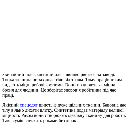
Звичайний повсякденний одяг швидко рветься на заводі.
Тонка тканина не захищає тіло від травм. Тому працівникам
видають міцні робочі костюми. Вони працюють як міцна
броня для людини. Це зберігає здоров’я робітника під час
праці.
Якісний
спецодяг
шиють із дуже щільних тканин. Бавовна дає
тілу вільно дихати влітку. Синтетика додає матеріалу великої
міцності. Разом вони створюють ідеальну тканину для роботи.
Така суміш служить роками без дірок.