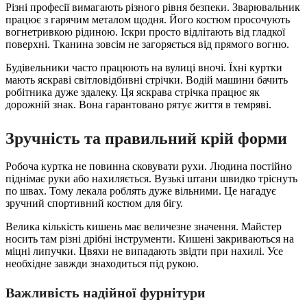
Різні професії вимагають різного рівня безпеки. Зварювальник
працює з гарячим металом щодня. Його костюм просочують
вогнетривкою рідиною. Іскри просто відлітають від гладкої
поверхні. Тканина зовсім не загоряється від прямого вогню.
Будівельники часто працюють на вулиці вночі. Їхні куртки
мають яскраві світловідбивні стрічки. Водій машини бачить
робітника дуже здалеку. Ця яскрава стрічка працює як
дорожній знак. Вона гарантовано рятує життя в темряві.
Зручність та правильний крій форми
Робоча куртка не повинна сковувати рухи. Людина постійно
піднімає руки або нахиляється. Вузькі штани швидко тріснуть
по швах. Тому лекала роблять дуже вільними. Це нагадує
зручний спортивний костюм для бігу.
Велика кількість кишень має величезне значення. Майстер
носить там різні дрібні інструменти. Кишені закриваються на
міцні липучки. Цвяхи не випадають звідти при нахилі. Усе
необхідне завжди знаходиться під рукою.
Важливість надійної фурнітури