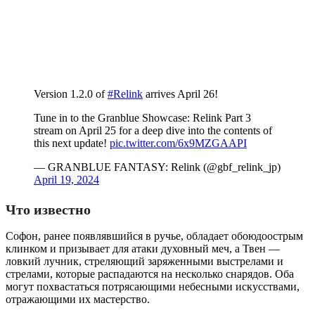
Version 1.2.0 of
#Relink
arrives April 26!
Tune in to the Granblue Showcase: Relink Part 3
stream on April 25 for a deep dive into the contents of
this next update!
pic.twitter.com/6x9MZGAAPI
— GRANBLUE FANTASY: Relink (@gbf_relink_jp)
April 19, 2024
Что известно
Софон, ранее появлявшийся в ручье, обладает обоюдоострым
клинком и призывает для атаки духовный меч, а Твен —
ловкий лучник, стреляющий заряженными выстрелами и
стрелами, которые распадаются на несколько снарядов. Оба
могут похвастаться потрясающими небесными искусствами,
отражающими их мастерство.