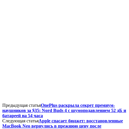
Предыдущая статья
OnePlus раскрыла секрет премиум-
наушников за $35: Nord Buds 4 с шумоподавлением 52 дБ и
батареей на 54 часа
Следующая статья
Apple спасает бюджет: восстановленные
MacBook Neo вернулись в прежнюю цену после