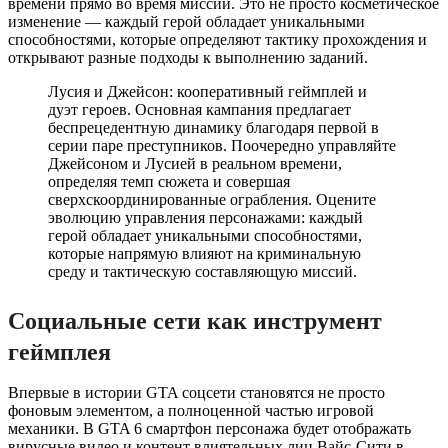
времени прямо во время миссий. Это не просто косметическое
изменение — каждый герой обладает уникальными
способностями, которые определяют тактику прохождения и
открывают разные подходы к выполнению заданий.
Лусия и Джейсон: кооперативный геймплей и
дуэт героев. Основная кампания предлагает
беспрецедентную динамику благодаря первой в
серии паре преступников. Поочередно управляйте
Джейсоном и Лусией в реальном времени,
определяя темп сюжета и совершая
сверхскоординированные ограбления. Оцените
эволюцию управления персонажами: каждый
герой обладает уникальными способностями,
которые напрямую влияют на криминальную
среду и тактическую составляющую миссий.
Социальные сети как инструмент
геймплея
Впервые в истории GTA соцсети становятся не просто
фоновым элементом, а полноценной частью игровой
механики. В GTA 6 смартфон персонажа будет отображать
вирусные видео и контент влиятельных лиц Вайс-Сити в