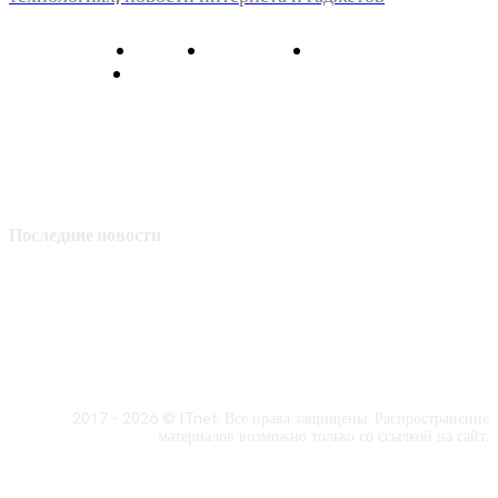
О нас
Контакты
Главная
Политика конфиденциальности
Последние новости
2017 - 2026 © ITnet. Все права защищены. Распространение
материалов возможно только со ссылкой на сайт.