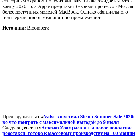
сенсорным экраном получит чип M6. Также ожидается, что к
концу 2026 года Apple представит базовый процессор M6 для
более доступных моделей MacBook. Однако официального
подтверждения от компании по-прежнему нет.
Источник:
Bloomberg
Предыдущая статья
Valve запустила Steam Summer Sale 2026:
во что поиграть с максимальной выгодой до 9 июля
Следующая статья
Amazon Zoox раскрыла новое поколение
роботакси: готово к массовому производству на 100 машин