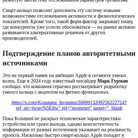
Смарт-кольцо позволит дополнить эту систему новыми
возможностями отслеживания активности и физиологических
показателей. Кроме того, такой форм-фактор закрывает нишу,
где конкуренты уже успели обосноваться — на рынке активно
развиваются альтернативные решения от других
производителей.
Подтверждение планов авторитетными
источниками
Это не первый намек на амбиции Apple в сегменте умных
колец. Еще в 2024 году известный инсайдер
Марк Гурман
сообщал, что компания серьезно рассматривает разработку
умного кольца с акцентом на фитнес-функционал.
https://x.com/Kosutami_Ito/status/2069913209256222724?
ref_src=twsrc%5Etfw" rel="noopener" target="_blank
Пока Kosutami не раскрыл технические характеристики
устройства или сроки выхода, однако консистентность
информации от разных источников указывает на реальность
проекта. Насколько быстро смарт-кольцо Apple попадет в