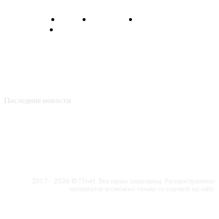
О нас
Контакты
Главная
Политика конфиденциальности
Последние новости
2017 - 2026 © ITnet. Все права защищены. Распространение
материалов возможно только со ссылкой на сайт.