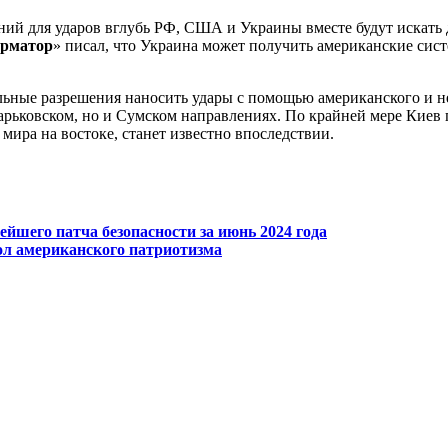
ний для ударов вглубь РФ, США и Украины вместе будут искать
рматор
» писал, что Украина может получить американские сис
ные разрешения наносить удары с помощью американского и не
 Харьковском, но и Сумском направлениях. По крайней мере Кие
ира на востоке, станет известно впоследствии.
ейшего патча безопасности за июнь 2024 года
ол американского патриотизма