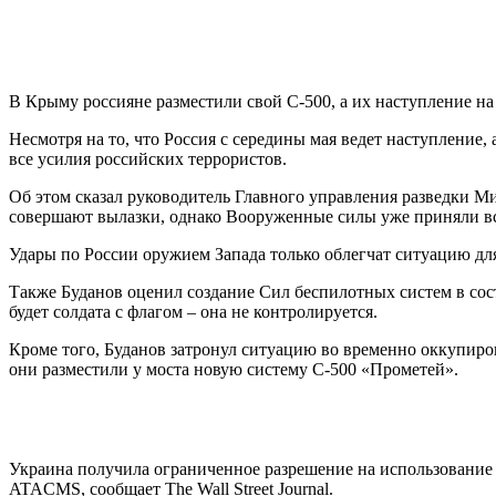
В Крыму россияне разместили свой С-500, а их наступление на 
Несмотря на то, что Россия с середины мая ведет наступление,
все усилия российских террористов.
Об этом сказал руководитель Главного управления разведки 
совершают вылазки, однако Вооруженные силы уже приняли все
Удары по России оружием Запада только облегчат ситуацию для
Также Буданов оценил создание Сил беспилотных систем в сост
будет солдата с флагом – она не контролируется.
Кроме того, Буданов затронул ситуацию во временно оккупиров
они разместили у моста новую систему С-500 «Прометей».
Украина получила ограниченное разрешение на использование
ATACMS, сообщает The Wall Street Journal.