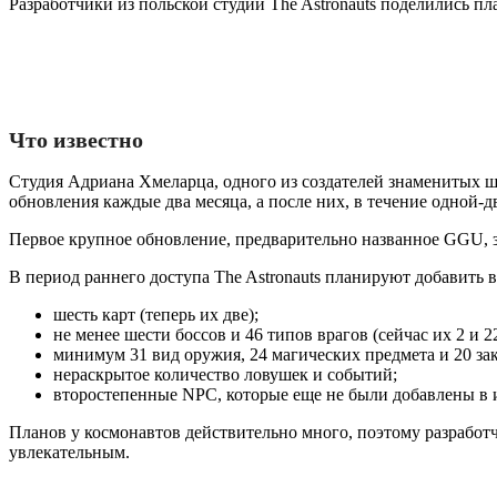
Разработчики из польской студии The Astronauts поделились пл
Что известно
Студия Адриана Хмеларца, одного из создателей знаменитых шут
обновления каждые два месяца, а после них, в течение одной-
Первое крупное обновление, предварительно названное GGU, з
В период раннего доступа The Astronauts планируют добавить в 
шесть карт (теперь их две);
не менее шести боссов и 46 типов врагов (сейчас их 2 и 2
минимум 31 вид оружия, 24 магических предмета и 20 зак
нераскрытое количество ловушек и событий;
второстепенные NPC, которые еще не были добавлены в и
Планов у космонавтов действительно много, поэтому разработч
увлекательным.