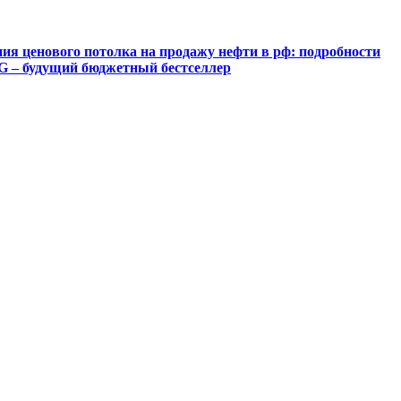
я ценового потолка на продажу нефти в рф: подробности
5G – будущий бюджетный бестселлер