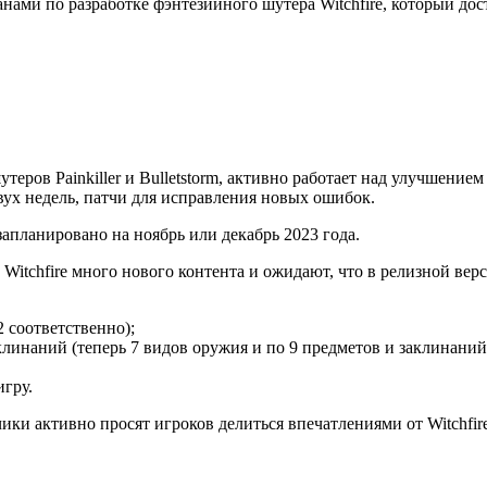
анами по разработке фэнтезийного шутера Witchfire, который дос
еров Painkiller и Bulletstorm, активно работает над улучшение
двух недель, патчи для исправления новых ошибок.
апланировано на ноябрь или декабрь 2023 года.
Witchfire много нового контента и ожидают, что в релизной верс
2 соответственно);
линаний (теперь 7 видов оружия и по 9 предметов и заклинаний
гру.
ики активно просят игроков делиться впечатлениями от Witchfir