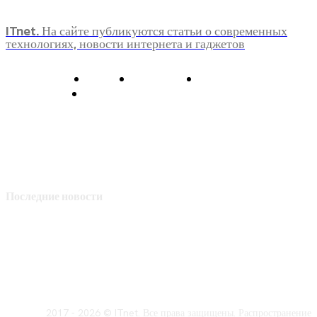
ITnet. На сайте публикуются статьи о современных
технологиях, новости интернета и гаджетов
О нас
Контакты
Главная
Политика конфиденциальности
Последние новости
2017 - 2026 © ITnet. Все права защищены. Распространение