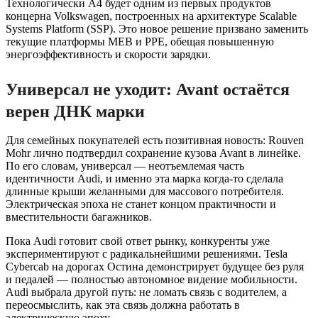
Технологически A4 будет одним из первых продуктов
концерна Volkswagen, построенных на архитектуре Scalable
Systems Platform (SSP). Это новое решение призвано заменить
текущие платформы MEB и PPE, обещая повышенную
энергоэффективность и скорости зарядки.
Универсал не уходит: Avant остаётся
верен ДНК марки
Для семейных покупателей есть позитивная новость: Rouven
Mohr лично подтвердил сохранение кузова Avant в линейке.
По его словам, универсал — неотъемлемая часть
идентичности Audi, и именно эта марка когда-то сделала
длинные крыши желанными для массового потребителя.
Электрическая эпоха не станет концом практичности и
вместительности багажников.
Пока Audi готовит свой ответ рынку, конкуренты уже
экспериментируют с радикальнейшими решениями. Tesla
Cybercab на дорогах Остина демонстрирует будущее без руля
и педалей — полностью автономное видение мобильности.
Audi выбрала другой путь: не ломать связь с водителем, а
переосмыслить, как эта связь должна работать в
электрическую эпоху.