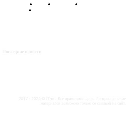
О нас
Контакты
Главная
Политика конфиденциальности
Последние новости
2017 - 2026 © ITnet. Все права защищены. Распространение
материалов возможно только со ссылкой на сайт.