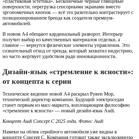
«пластиковая эстетика». Бесконечные чёрные глянцевые
поверхности, перегрузка сенсорными экранами вместо
эргономичных кнопок — всё это разительно контрастирует с
позиционированием бренда как создателя премиум-
автомобилей.
В новом A4 обещают кардинальный разворот. Интерьер
получит выбор из качественных материалов отделки, а
главное — вернутся физические элементы управления. Это
сознательный отход от тренда, который захватил индустрию,
но часто жертвует удобством ради инновационности.
Дизайн-язык «стремление к ясности»:
от концепта к серии
Техническое видение новой A4 раскрыл Рувен Мор,
технический директор компании. Будущий электроседан
станет первым из масс-маркета, воплощающим философию
«стремление к ясности» — новый дизайн-язык Audi.
Концепт Audi Concept C 2025 года. Фото: Audi
Намеки на облик серийного автомобиля уже видны в
концепте Concept C. Компания готовит также эксклюзивную