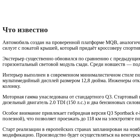
Что известно
Автомобиль создан на проверенной платформе MQB, аналогич
силуэт с покатой крышей, который придаёт кроссоверу спорти
Экстерьер существенно обновился по сравнению с предыдущим 
горизонтальный световой модуль сзади. Среди новшеств — подс
Интерьер выполнен в современном минималистичном стиле пос
мультимедийный дисплей размером 12,8 дюйма. Инженеры отка
колонку.
Моторная гамма унаследована от стандартного Q3. Стартовый 
дизельный двигатель 2.0 TDI (150 л.с.) и два бензиновых сило
Особое внимание привлекает гибридная версия Q3 Sportback e-
полезной), что позволяет проезжать до 118 км на электротяге 
Старт реализации в европейских странах запланирован на ноябр
модификацию. Производство будет осуществляться на венгерско