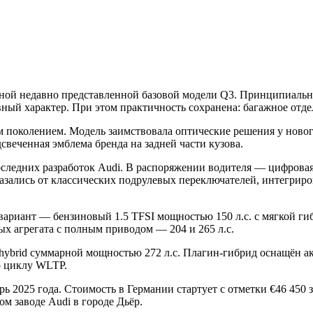
ной недавно представленной базовой модели Q3. Принципиаль
вный характер. При этом практичность сохранена: багажное отд
поколением. Модель заимствовала оптические решения у нового
веченная эмблема бренда на задней части кузова.
ледних разработок Audi. В распоряжении водителя — цифровая
зались от классических подрулевых переключателей, интегриро
вариант — бензиновый 1.5 TFSI мощностью 150 л.с. с мягкой г
вых агрегата с полным приводом — 204 и 265 л.с.
hybrid суммарной мощностью 272 л.с. Плагин-гибрид оснащён ак
по циклу WLTP.
ь 2025 года. Стоимость в Германии стартует с отметки €46 450 
м заводе Audi в городе Дьёр.