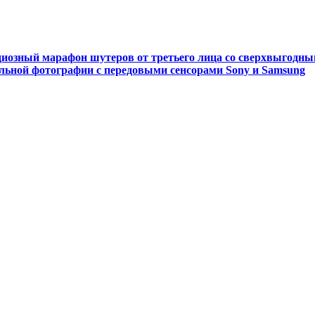
ндиозный марафон шутеров от третьего лица со сверхвыгодн
льной фотографии с передовыми сенсорами Sony и Samsung