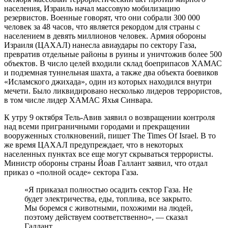
населения, Израиль начал массовую мобилизацию
резервистов. Военные говорят, что они собрали 300 000
человек за 48 часов, что является рекордом для страны с
населением в девять миллионов человек. Армия обороны
Израиля (ЦАХАЛ) нанесла авиаудары по сектору Газа,
превратив отдельные районы в руины и уничтожив более 500
объектов. В число целей входили склад боеприпасов ХАМАС
и подземная туннельная шахта, а также два объекта боевиков
«Исламского джихада», один из которых находился внутри
мечети. Было ликвидировано несколько лидеров террористов,
в том числе лидер ХАМАС Яхья Синвара.
К утру 9 октября Тель-Авив заявил о возвращении контроля
над всеми приграничными городами и прекращении
вооруженных столкновений, пишет The Times Of Israel. В то
же время ЦАХАЛ предупреждает, что в некоторых
населенных пунктах все еще могут скрываться террористы.
Министр обороны страны Йоав Галлант заявил, что отдал
приказ о «полной осаде» сектора Газа.
«Я приказал полностью осадить сектор Газа. Не
будет электричества, еды, топлива, все закрыто.
Мы боремся с животными, похожими на людей,
поэтому действуем соответственно», — сказал
Галлант.