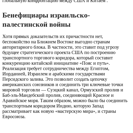
глобальную конфронтацию между США и Китаем .
Бенефициары израильско-
палестинской войны
Хотя прямых доказательств их причастности нет,
беспокойство на Ближнем Востоке выгодно странам
авторитарного блока. В частности, это ставит под угрозу
будущее стратегического проекта США по построению
транспортного торгового коридора, который составит
конкуренцию китайской инициативе «Пояс и путь».
Реализация требует сотрудничества между Египтом,
Иорданией, Израилем и арабскими государствами
Персидского залива. Это позволит создать цепочку
американских союзников и соединить три ключевые точки
мировой торговли — Суэцкий канал, Ормузский пролив и
Баб-эль-Мандебский пролив, соединяющий Красное и
Аравийское моря. Таким образом, можно было бы соединить
транспортным коридором Индию, которую Запад
рассматривает как новую «мастерскую мира», и страны
Евросоюза.