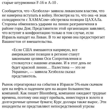
старые штурмовики F-16 и А-10 .
Сообщается, что «Хезболла» заявила ливанским властям, что
не намерена вступать в войну. Несмотря на то, что она «в знак
солидарности с ХАМАСом» обстреляла позиции ЦАХАЛа.
Стороны обменялись ударами на линии разграничения в
районе горы Дов; Представители этой организации заявляют,
что вступят в конфронтацию только в том случае, если
Израиль нападет на Ливан. В то же время она предостерегает
Вашингтон от вмешательства.
«Если США вмешаются напрямую, все
американские позиции в регионе станут
законными целями Оси Сопротивления и
столкнутся с нашими атаками. И в этот день не
будет красной линии… Палестина — это не
Украина», — заявила Хезболла сказал
представитель.
Рынок отреагировал на события в Израиле 5%-ным скачком
цен на нефть и падением цен на акции большинства
компаний. Как пишет Bloomberg, компании ожидают трудные
времена, поэтому они ищут прибыль, инвестируя в золото и
долгосрочные ценные бумаги; Курс доллара также вырос. Эти
инциденты не представляют непосредственной угрозы