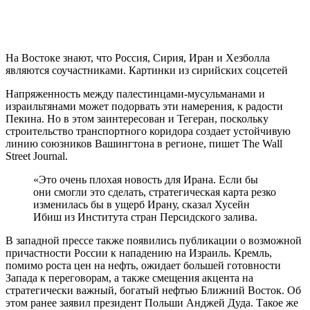
На Востоке знают, что Россия, Сирия, Иран и Хезболла
являются соучастниками. Картинки из сирийских соцсетей
Напряженность между палестинцами-мусульманами и
израильтянами может подорвать эти намерения, к радости
Пекина. Но в этом заинтересован и Тегеран, поскольку
строительство транспортного коридора создает устойчивую
линию союзников Вашингтона в регионе, пишет The Wall
Street Journal.
«Это очень плохая новость для Ирана. Если бы
они смогли это сделать, стратегическая карта резко
изменилась бы в ущерб Ирану, сказал Хусейн
Ибиш из Института стран Персидского залива.
В западной прессе также появились публикации о возможной
причастности России к нападению на Израиль. Кремль,
помимо роста цен на нефть, ожидает большей готовности
Запада к переговорам, а также смещения акцента на
стратегически важный, богатый нефтью Ближний Восток. Об
этом ранее заявил президент Польши Анджей Дуда. Такое же