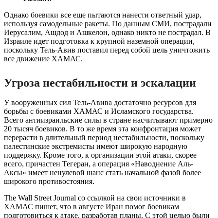
Однако боевики все еще пытаются нанести ответный удар,
используя самодельные ракеты. По данным СМИ, пострадали
Иерусалим, Ашдод и Ашкелон, однако никто не пострадал. В
Израиле идет подготовка к крупной наземной операции,
поскольку Тель-Авив поставил перед собой цель уничтожить
все движение ХАМАС.
Угроза нестабильности и эскалации
У вооруженных сил Тель-Авива достаточно ресурсов для
борьбы с боевиками ХАМАС и Исламского государства.
Всего антиизраильские силы в стране насчитывают примерно
20 тысяч боевиков. В то же время эта конфронтация может
перерасти в длительный период нестабильности, поскольку
палестинские экстремисты имеют широкую народную
поддержку. Кроме того, к организации этой атаки, скорее
всего, причастен Тегеран, а операция «Наводнение Аль-
Аксы» имеет ненулевой шанс стать начальной фазой более
широкого противостояния.
The Wall Street Journal со ссылкой на свои источники в
ХАМАС пишет, что в августе Иран помог боевикам
подготовиться к атаке, разработав планы. С этой целью были