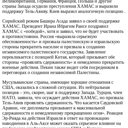
Великобритания, Германия, Франция, Польша и другие
страны Запада осудили преступления ХАМАС и выразили
поддержку Тель-Авиву. Киев выразил аналогичную позицию .
Сирийский режим Башира Асада заявил о своей поддержке
ХАМАС. Президент Ирана Ибрагим Раисе поздравил
ХАМАС с «победой», хотя и заявил, что не будет участвовать
в противостоянии. Россия «выразила серьезную
обеспокоенность» и призвала палестинскую и израильскую
стороны прекратить насилие и призвала к созданию
независимого палестинского государства. Заявление
перекликается с позицией Китая, который призывает обе
стороны «проявлять сдержанность» и немедленно прекратить
военные действия. Пекин также видит себя посредником в
переговорах о создании независимой Палестины.
Мусульманские страны, имеющие хорошие отношения с
США, оказались в сложной ситуации. Их нейтральная
позиция – это, скорее, шаг в поддержку Запада. Турция, член
НАТО, заявила, что осуждает действия ХАМАС, но призвала
Тель-Авив проявлять сдержанность. Что касается Саудовской
Аравии, «ее дипломаты призывают к максимальной
сдержанности и немедленному прекращению огня». Реакция
Эр-Рияда на действия Израиля в ответ на провокацию
наводнения в Аль-Аксе может оказать серьезное влияние на