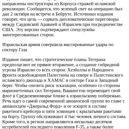
направлены инструкторы из Корпуса стражей исламской
революции. Сообщается, что зеленый свет на операцию был
дан 2 октября на встрече в Бейруте. Источники издания
говорят, что цель — сорвать дипломатические переговоры
между Саудовской Аравией и Израилем при посредничестве
США. Эту версию подтверждают спецслужбы
заинтересованных сторон.
Израильская армия совершила массированные удары по
сектору Газа
Издание пишет, что стратегические планы Тегерана
предполагают не прямое вторжение, а создание гибридной
угрозы Израилю со всех сторон: Хезболлы и Народного
фронта освобождения Палестины на севере и Палестинского
исламского джихада и ХАМАС в секторе Газа и Западный
берег. Чтобы снизить риск эскалации, особенно со стороны
марионеточных сил Тегерана, Вашингтон перемещает свой
флот в Средиземноморье ближе к израильскому побережью.
Речь идет о самой современной авианосной группе во главе с
авианосцем «Джеральд Форд» и ее эскорте в составе
ракетного крейсера и пяти эсминцев с крылатыми ракетами
на борту. Группу обслуживают 4 тыс человек личного состава.
Кроме того, в регион направляются несколько десятков
истребителей последнего поколения F-35, а также более