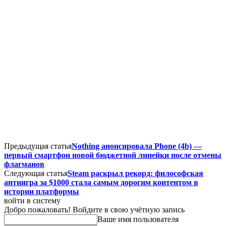
Предыдущая статья
Nothing анонсировала Phone (4b) —
первый смартфон новой бюджетной линейки после отмены
флагманов
Следующая статья
Steam раскрыл рекорд: философская
антиигра за $1000 стала самым дорогим контентом в
истории платформы
войти в систему
Добро пожаловать! Войдите в свою учётную запись
Ваше имя пользователя