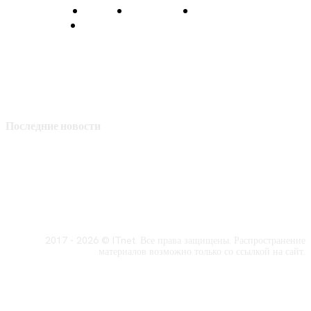
О нас
Контакты
Главная
Политика конфиденциальности
Последние новости
2017 - 2026 © ITnet. Все права защищены. Распространение
материалов возможно только со ссылкой на сайт.