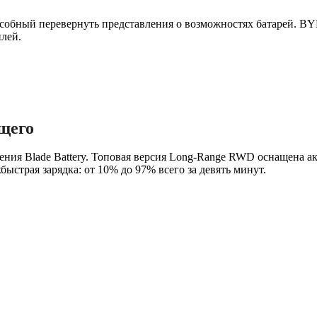
собный перевернуть представления о возможностях батарей. BYD
илей.
щего
ления Blade Battery. Топовая версия Long-Range RWD оснащена 
ыстрая зарядка: от 10% до 97% всего за девять минут.