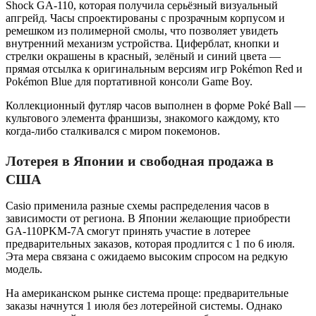
Shock GA-110, которая получила серьёзный визуальный
апгрейд. Часы спроектированы с прозрачным корпусом и
ремешком из полимерной смолы, что позволяет увидеть
внутренний механизм устройства. Циферблат, кнопки и
стрелки окрашены в красный, зелёный и синий цвета —
прямая отсылка к оригинальным версиям игр Pokémon Red и
Pokémon Blue для портативной консоли Game Boy.
Коллекционный футляр часов выполнен в форме Poké Ball —
культового элемента франшизы, знакомого каждому, кто
когда-либо сталкивался с миром покемонов.
Лотерея в Японии и свободная продажа в
США
Casio применила разные схемы распределения часов в
зависимости от региона. В Японии желающие приобрести
GA-110PKM-7A смогут принять участие в лотерее
предварительных заказов, которая продлится с 1 по 6 июля.
Эта мера связана с ожидаемо высоким спросом на редкую
модель.
На американском рынке система проще: предварительные
заказы начнутся 1 июля без лотерейной системы. Однако