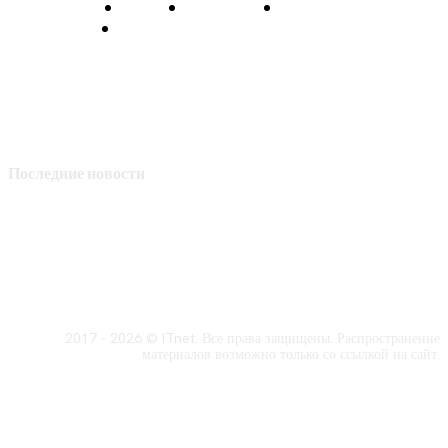
О нас
Контакты
Главная
Политика конфиденциальности
Последние новости
2017 - 2026 © ITnet. Все права защищены. Распространение
материалов возможно только со ссылкой на сайт.