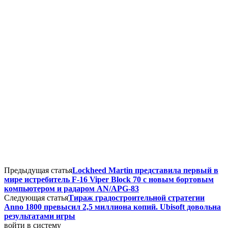
Предыдущая статья
Lockheed Martin представила первый в
мире истребитель F-16 Viper Block 70 с новым бортовым
компьютером и радаром AN/APG-83
Следующая статья
Тираж градостроительной стратегии
Anno 1800 превысил 2,5 миллиона копий. Ubisoft довольна
результатами игры
войти в систему