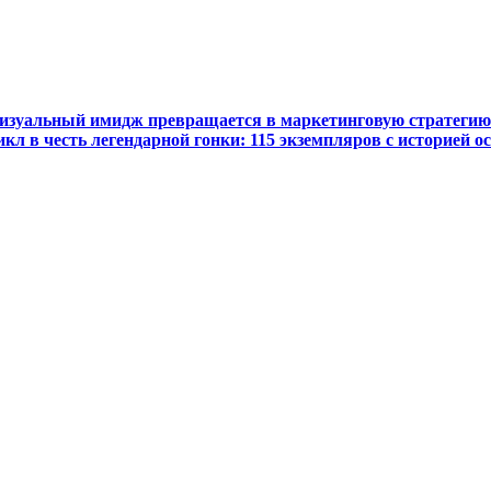
визуальный имидж превращается в маркетинговую стратегию
 в честь легендарной гонки: 115 экземпляров с историей о