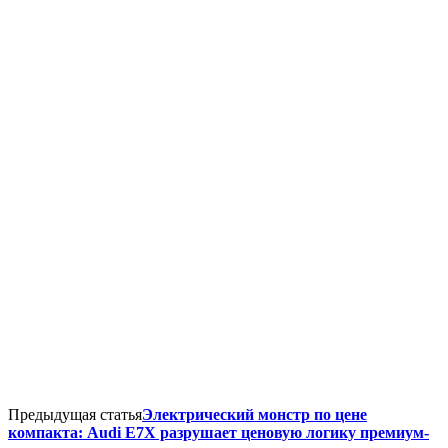
Предыдущая статья
Электрический монстр по цене
компакта: Audi E7X разрушает ценовую логику премиум-