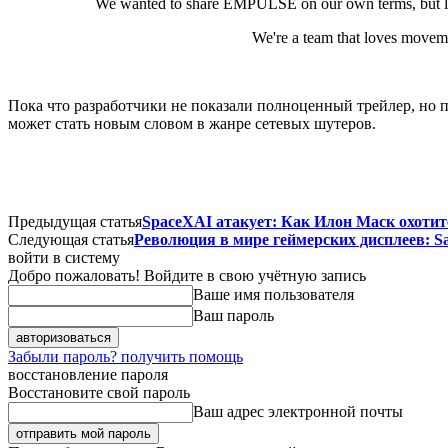
We wanted to share EMPULSE on our own terms, but leaks
We're a team that loves move
Пока что разработчики не показали полноценный трейлер, н
может стать новым словом в жанре сетевых шутеров.
Предыдущая статья
SpaceXAI атакует: Как Илон Маск охоти
Следующая статья
Революция в мире геймерских дисплеев: 
войти в систему
Добро пожаловать! Войдите в свою учётную запись
Ваше имя пользователя
Ваш пароль
Забыли пароль? получить помощь
восстановление пароля
Восстановите свой пароль
Ваш адрес электронной почты