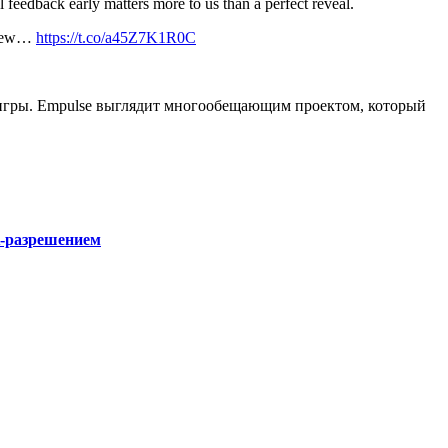
eedback early matters more to us than a perfect reveal.
d new…
https://t.co/a45Z7K1R0C
 игры. Empulse выглядит многообещающим проектом, который
K-разрешением