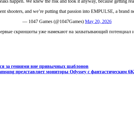
 happen. We knew the risk and took it anyway, because getting real f
ment shooters, and we’re putting that passion into EMPULSE, a bran
— 1047 Games (@1047Games)
May 20, 2026
о первые скриншоты уже намекают на захватывающий потенциал
тся за гениями вне привычных шаблонов
Samsung представляет мониторы Odyssey с фантастическим 6