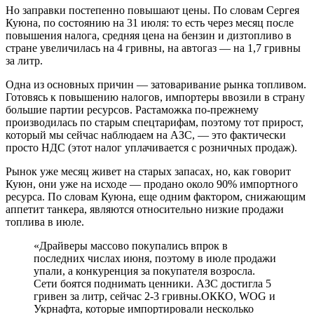
Но заправки постепенно повышают цены. По словам Сергея
Куюна, по состоянию на 31 июля: то есть через месяц после
повышения налога, средняя цена на бензин и дизтопливо в
стране увеличилась на 4 гривны, на автогаз — на 1,7 гривны
за литр.
Одна из основных причин — затоваривание рынка топливом.
Готовясь к повышению налогов, импортеры ввозили в страну
большие партии ресурсов. Растаможка по-прежнему
производилась по старым спецтарифам, поэтому тот прирост,
который мы сейчас наблюдаем на АЗС, — это фактически
просто НДС (этот налог уплачивается с розничных продаж).
Рынок уже месяц живет на старых запасах, но, как говорит
Куюн, они уже на исходе — продано около 90% импортного
ресурса. По словам Куюна, еще одним фактором, снижающим
аппетит танкера, являются относительно низкие продажи
топлива в июле.
«Драйверы массово покупались впрок в
последних числах июня, поэтому в июле продажи
упали, а конкуренция за покупателя возросла.
Сети боятся поднимать ценники. АЗС достигла 5
гривен за литр, сейчас 2-3 гривны.ОККО, WOG и
Укрнафта, которые импортировали несколько