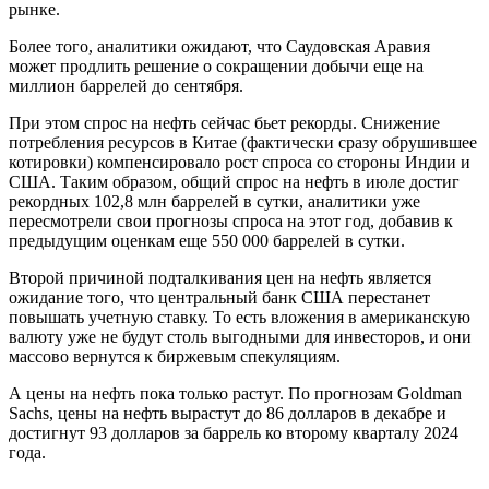
рынке.
Более того, аналитики ожидают, что Саудовская Аравия
может продлить решение о сокращении добычи еще на
миллион баррелей до сентября.
При этом спрос на нефть сейчас бьет рекорды. Снижение
потребления ресурсов в Китае (фактически сразу обрушившее
котировки) компенсировало рост спроса со стороны Индии и
США. Таким образом, общий спрос на нефть в июле достиг
рекордных 102,8 млн баррелей в сутки, аналитики уже
пересмотрели свои прогнозы спроса на этот год, добавив к
предыдущим оценкам еще 550 000 баррелей в сутки.
Второй причиной подталкивания цен на нефть является
ожидание того, что центральный банк США перестанет
повышать учетную ставку. То есть вложения в американскую
валюту уже не будут столь выгодными для инвесторов, и они
массово вернутся к биржевым спекуляциям.
А цены на нефть пока только растут. По прогнозам Goldman
Sachs, цены на нефть вырастут до 86 долларов в декабре и
достигнут 93 долларов за баррель ко второму кварталу 2024
года.