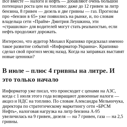
Все вместе — налоги и нефть — добавляют очень большой
потенциал роста цен на топливо: даже до 12 гривен за литр
бензина, 8 гривен — дизель и две гривны — газ. Прогнозы
про «бензин в 65» уже появились на рынке, и, по словам
владельца сети «Прайм» Дмитрия Леушкина, эти
«страшилки» для водителей могут стать реальностью, если
нефть продолжит дорожать.
Интересно, что аудитор Михаил Крапивко предсказал именно
такое развитие событий «Информатор-Украина». Крапивко
сделал свой прогноз месяц назад. Когда на заправках выставят
новые ценники?
В июле – плюс 4 гривны на литре. И
это только начало
Информатор уже писал, что происходит с ценами на АЗС,
когда с 1 июля этого года возвращают довоенные налоги —
акциз и НДС на топливо. По словам Александра Мельничука,
директора по стратегическому маркетингу сети «БРСМ
Нефть», налоговая нагрузка на литр бензина А-95
увеличилась на 9 гривен, дизеля — на 7 гривен, газа — на 2,5
гривны.