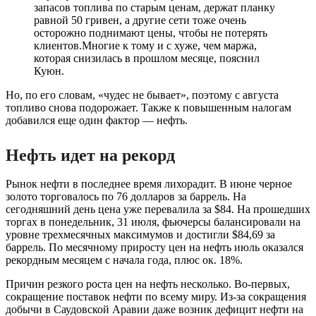
запасов топлива по старым ценам, держат планку
равной 50 гривен, а другие сети тоже очень
осторожно поднимают цены, чтобы не потерять
клиентов.Многие к тому и с хуже, чем маржа,
которая снизилась в прошлом месяце, пояснил
Куюн.
Но, по его словам, «чудес не бывает», поэтому с августа
топливо снова подорожает. Также к повышенным налогам
добавился еще один фактор — нефть.
Нефть идет на рекорд
Рынок нефти в последнее время лихорадит. В июне черное
золото торговалось по 76 долларов за баррель. На
сегодняшний день цена уже перевалила за $84. На прошедших
торгах в понедельник, 31 июля, фьючерсы балансировали на
уровне трехмесячных максимумов и достигли $84,69 за
баррель. По месячному приросту цен на нефть июль оказался
рекордным месяцем с начала года, плюс ок. 18%.
Причин резкого роста цен на нефть несколько. Во-первых,
сокращение поставок нефти по всему миру. Из-за сокращения
добычи в Саудовской Аравии даже возник дефицит нефти на