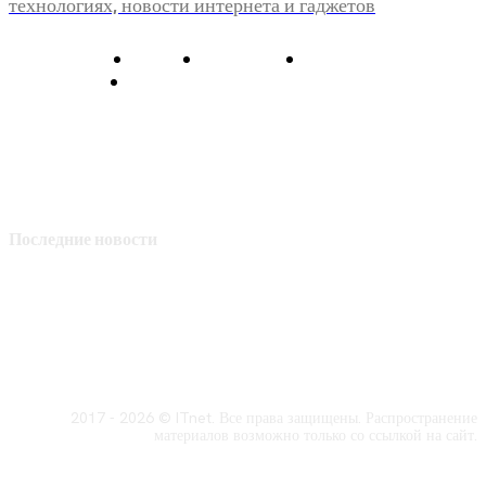
технологиях, новости интернета и гаджетов
О нас
Контакты
Главная
Политика конфиденциальности
Последние новости
2017 - 2026 © ITnet. Все права защищены. Распространение
материалов возможно только со ссылкой на сайт.