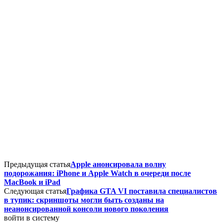
Предыдущая статья
Apple анонсировала волну
подорожания: iPhone и Apple Watch в очереди после
MacBook и iPad
Следующая статья
Графика GTA VI поставила специалистов
в тупик: скриншоты могли быть созданы на
неанонсированной консоли нового поколения
войти в систему