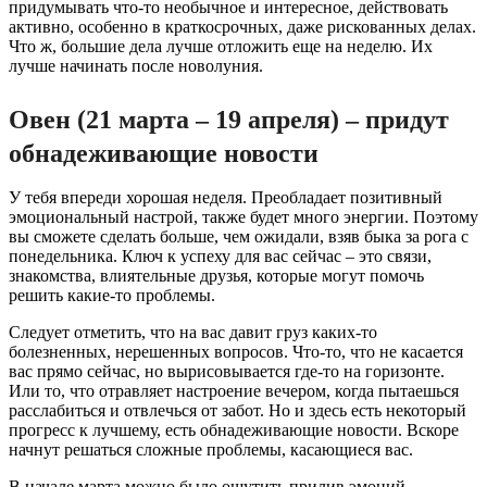
придумывать что-то необычное и интересное, действовать
активно, особенно в краткосрочных, даже рискованных делах.
Что ж, большие дела лучше отложить еще на неделю. Их
лучше начинать после новолуния.
Овен (21 марта – 19 апреля) – придут
обнадеживающие новости
У тебя впереди хорошая неделя. Преобладает позитивный
эмоциональный настрой, также будет много энергии. Поэтому
вы сможете сделать больше, чем ожидали, взяв быка за рога с
понедельника. Ключ к успеху для вас сейчас – это связи,
знакомства, влиятельные друзья, которые могут помочь
решить какие-то проблемы.
Следует отметить, что на вас давит груз каких-то
болезненных, нерешенных вопросов. Что-то, что не касается
вас прямо сейчас, но вырисовывается где-то на горизонте.
Или то, что отравляет настроение вечером, когда пытаешься
расслабиться и отвлечься от забот. Но и здесь есть некоторый
прогресс к лучшему, есть обнадеживающие новости. Вскоре
начнут решаться сложные проблемы, касающиеся вас.
В начале марта можно было ощутить прилив эмоций,