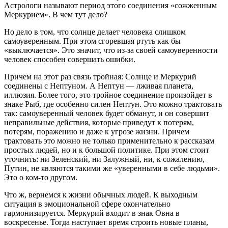
Астрологи называют период этого соединения «сожженным
Меркурием». В чем тут дело?
Но дело в том, что солнце делает человека слишком
самоуверенным. При этом сгоревшая ртуть как бы
«выключается». Это значит, что из-за своей самоуверенности
человек способен совершать ошибки.
Причем на этот раз связь тройная: Солнце и Меркурий
соединены с Нептуном. А Нептун — лживая планета,
иллюзия. Более того, это тройное соединение произойдет в
знаке Рыб, где особенно силен Нептун. Это можно трактовать
так: самоуверенный человек будет обманут, и он совершит
неправильные действия, которые приведут к потерям,
потерям, поражению и даже к угрозе жизни. Причем
трактовать это можно не только применительно к рассказам
простых людей, но и к большой политике. При этом стоит
уточнить: ни Зеленский, ни Залужный, ни, к сожалению,
Путин, не являются такими же «уверенными в себе людьми».
Это о ком-то другом.
Что ж, вернемся к жизни обычных людей. К выходным
ситуация в эмоциональной сфере окончательно
гармонизируется. Меркурий входит в знак Овна в
воскресенье. Тогда наступает время строить новые планы,