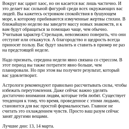
Вокруг вас царит хаос, но он касается вас лишь частично. И
это делает вас сильной фигурой среди всех окружающих вас
людей. Вы кажетесь островком спокойствия в бушующем
море, к которому прибиваются измученные жертвы стихии. В
ближайшую неделю вы заведете массу новых знакомств, и к
вам будут обращаться за помощью чаще, чем обычно.
Учитывая характер Стрельцов, невозможно поверить, что они
отступят или откажутся. А благородство и щедрость всегда
приносят пользу. Вас будут хвалить и ставить в пример не раз
на предстоящей неделе.
Надо признать, середина недели явно связана со стрессом. В
этот период вы также потратите явно больше, чем
планировали. Но при этом вы получите результат, который
вас удовлетворит.
Астрологи рекомендуют правильно рассчитывать силы, чтобы
избежать переутомления. Даже сейчас важно уделять
достаточно внимания людям, которые тебя любят. Существует
тенденция к тому, что время, проведенное с этими людьми,
становится для вас простой формальностью. Главное не
считать это охлаждением чувств. Просто ваш разум сейчас
занят другими вещами.
Лучшие дни: 13, 14 марта.