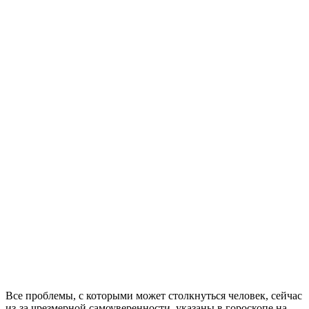
Все проблемы, с которыми может столкнуться человек, сейчас
из-за чрезмерной самоуверенности, указаны в гороскопе на