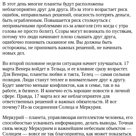
В этот день многие планеты будут расположены
неблагоприятно друг для друга. Из-за этого возрастает риск
ошибок, неправильных решений, опасность потерять деньги,
быть ограбленным. Повышается риск столкнуться с
непривычными проблемами из-за алкоголя (это когда с утра
голова не просто болит). Ссоры могут возникать по пустякам,
потому что люди начинают плохо слышать друг друга,
ошибочно понимать сказанное им. Вы должны быть
осторожны, не принимать важных решений, не начинать
новых дел.
Во второй половине недели ситуация начнет улучшаться. 17
марта Венера войдет в Тельца, и ее влияние сразу возрастет.
Для Венеры, планеты любви и такта, Телец — самая сильная
позиция. Люди станут теплее и внимательнее друг к другу.
Будет заметно меньше конфликтов, как в семье, так и на
работе, в бизнесе. И конечно есть хорошие новости в личной
сфере. Правда, 17 марта все же неблагоприятен для
ответственных решений и важных обязательств. И все
почему? Из-за соединения Солнца и Меркурия.
Меркурий – планета, управляющая интеллектом человека, его
способностью усваивать информацию, делать выводы. Точная
связь между Меркурием и важнейшим небесным объектом —
Солнцем — вовсе не так благоприятна, как может показаться.