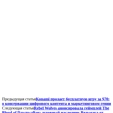
Предыдущая статья
Konami продает бесплатную игру за $70:
о консервации цифрового контента и маркетинговом гении
Следующая статья
Rebel Wolves анонсировала геймплей The
Blood of Dawnwalker: духовный наследник Ведьмака от