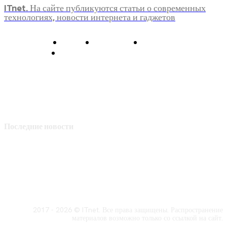
ITnet. На сайте публикуются статьи о современных
технологиях, новости интернета и гаджетов
О нас
Контакты
Главная
Политика конфиденциальности
Последние новости
2017 - 2026 © ITnet. Все права защищены. Распространение
материалов возможно только со ссылкой на сайт.