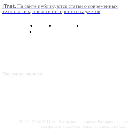
ITnet. На сайте публикуются статьи о современных
технологиях, новости интернета и гаджетов
О нас
Контакты
Главная
Политика конфиденциальности
Последние новости
2017 - 2026 © ITnet. Все права защищены. Распространение
материалов возможно только со ссылкой на сайт.