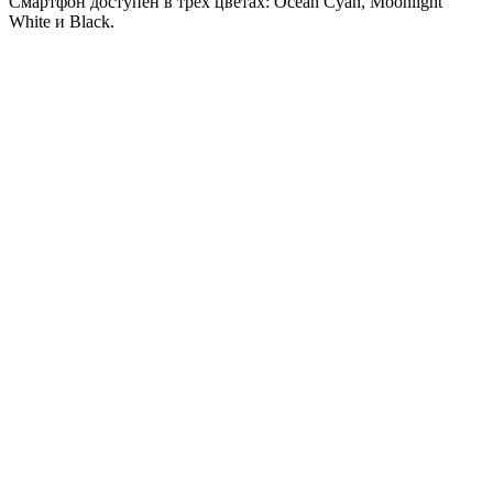
Смартфон доступен в трёх цветах: Ocean Cyan, Moonlight
White и Black.