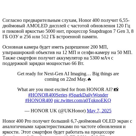
Согласно предварительным слухам, Honor 400 получит 6,55-
дюймовый AMOLED дисплей с частотой обновления 120 Гц
и пиковой яркостью 5000 нит, процессор Snapdragon 7 Gen 3, 8
ГБ ОЗУ и 256 или 512 ГБ встроенной памяти.
Основная камера будет иметь разрешение 200 МП,
ультраширокий объектив на 12 МП и селфи-камеру на 50 МП.
Также смартфон получит аккумулятор на 5300 мАч с
поддержкой зарядки мощностью 66 Вт.
Get ready for Next-Gen AI Imaging… Big things are
coming on 22nd May.🔥
What are you most excited for from HONOR AI? 📸
#HONOR400Series
#SparkDailyWonder
#HONOR400
pic.twitter.com/a0TqknoEKQ
— HONOR UK (@UKHonor)
May 7, 2025
Honor 400 Pro получит больший 6,7-дюймовый OLED экран с
аналогичными характеристиками по частоте обновления и
яркости. Этот смартфон будет работать на процессоре