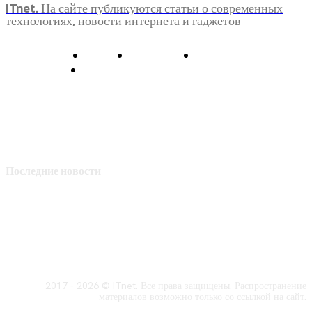
ITnet. На сайте публикуются статьи о современных
технологиях, новости интернета и гаджетов
О нас
Контакты
Главная
Политика конфиденциальности
Последние новости
2017 - 2026 © ITnet. Все права защищены. Распространение
материалов возможно только со ссылкой на сайт.