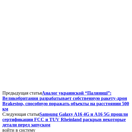
Предыдущая статья
Аналог украинской “Паляниці”:
Великобритания разрабатывает собственную ракету-дрон
Brakestop, способную поражать объекты на расстоянии 500
км
Следующая статья
Samsung Galaxy A16 4G и A16 5G прошли
сертификации FCC и TUV Rheinland раскрыв некоторые
детали перед запуском
войти в систему