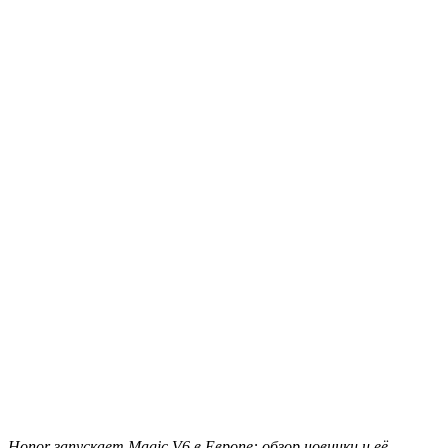
Honor запускает Magic V6 в Европе: обзор новинки и её