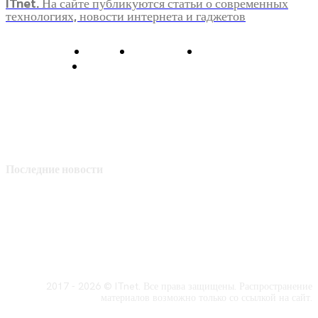
ITnet. На сайте публикуются статьи о современных
технологиях, новости интернета и гаджетов
О нас
Контакты
Главная
Политика конфиденциальности
Последние новости
2017 - 2026 © ITnet. Все права защищены. Распространение
материалов возможно только со ссылкой на сайт.