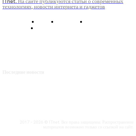
ITnet. На сайте публикуются статьи о современных
технологиях, новости интернета и гаджетов
О нас
Контакты
Главная
Политика конфиденциальности
Последние новости
2017 - 2026 © ITnet. Все права защищены. Распространение
материалов возможно только со ссылкой на сайт.