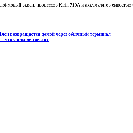
5-дюймовый экран, процессор Kirin 710A и аккумулятор емкость
Ляен возвращается домой через обычный терминал
– что с ним не так ли?