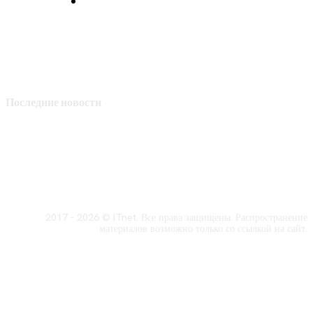
Политика конфиденциальности
Последние новости
2017 - 2026 © ITnet. Все права защищены. Распространение
материалов возможно только со ссылкой на сайт.