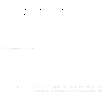
О нас
Контакты
Главная
Политика конфиденциальности
Последние новости
2017 - 2026 © ITnet. Все права защищены. Распространение
материалов возможно только со ссылкой на сайт.