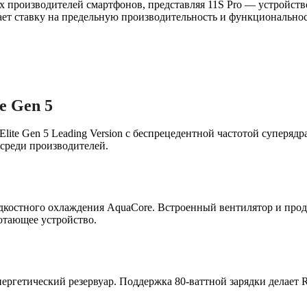
 производителей смартфонов, представляя 11S Pro — устройство
лает ставку на предельную производительность и функциональнос
e Gen 5
ite Gen 5 Leading Version с беспрецедентной частотой суперядр
среди производителей.
дкостного охлаждения AquaCore. Встроенный вентилятор и про
отающее устройство.
ергетический резервуар. Поддержка 80-ваттной зарядки делает 