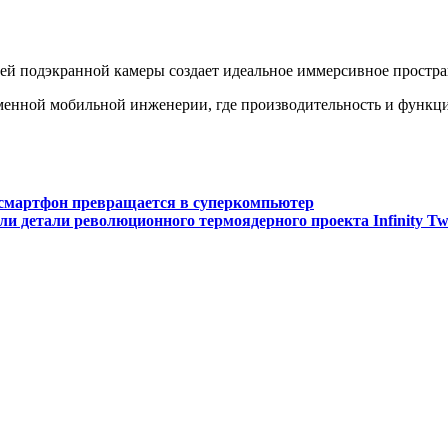
й подэкранной камеры создает идеальное иммерсивное простран
ременной мобильной инженерии, где производительность и функ
 смартфон превращается в суперкомпьютер
ли детали революционного термоядерного проекта Infinity T