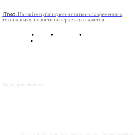
ITnet. На сайте публикуются статьи о современных
технологиях, новости интернета и гаджетов
О нас
Контакты
Главная
Политика конфиденциальности
Последние новости
2017 - 2026 © ITnet. Все права защищены. Распространение