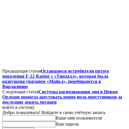
Предыдущая статья
Оставшиеся истребители пятого
поколения F-22 Raptor с «Тиндалл», которая была
разрушена ураганом «Майкл», перебираются в
Вирджинию
Следующая статья
Системы распознавания лиц в Новом
Орлеане помогла арестовать ровно ноль преступников за
последние девять месяцев
войти в систему
Добро пожаловать! Войдите в свою учётную запись
Ваше имя пользователя
Ваш пароль