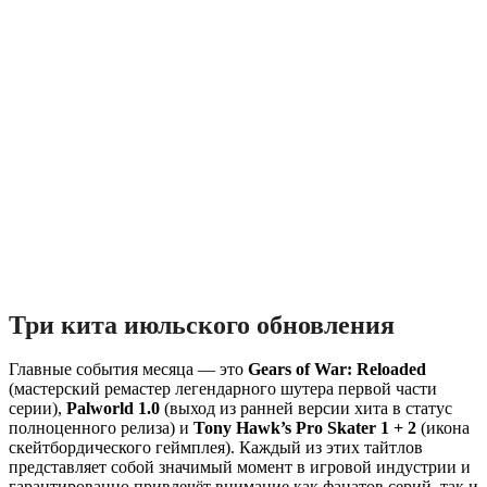
Три кита июльского обновления
Главные события месяца — это
Gears of War: Reloaded
(мастерский ремастер легендарного шутера первой части
серии),
Palworld 1.0
(выход из ранней версии хита в статус
полноценного релиза) и
Tony Hawk’s Pro Skater 1 + 2
(икона
скейтбордического геймплея). Каждый из этих тайтлов
представляет собой значимый момент в игровой индустрии и
гарантированно привлечёт внимание как фанатов серий, так и