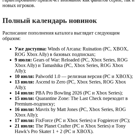
новых игроков.
Полный календарь новинок
Расписание пополнения каталога выглядит следующим
образом:
Уже доступна:
Winds of Arcana: Ruination (PC, XBOX,
ROG Xbox Ally) в базовых подписках;
9 июля:
Gears of War: Reloaded (PC, Xbox Series, ROG
Xbox Ally) и Tamashika (PC, Xbox Series, ROG Xbox
Ally);
10 июля:
Palworld 1.0 — релизная версия (PC и XBOX);
13 июля:
Ascend to Zero (PC, Xbox Series, ROG Xbox
Ally);
14 июля:
PBA Pro Bowling 2026 (PC и Xbox Series);
15 июля:
Quarantine Zone: The Last Check переходит в
Premium-подписку;
16 июля:
Mavrix by Matt Jones (PC, Xbox Series, ROG
Xbox Ally);
17 июля:
FixForce (PC и Xbox Series) и Fogpiercer (PC);
21 июля:
The Planet Crafter (PC и Xbox Series) и Tony
Hawk’s Pro Skater 1 + 2 (PC и XBOX).