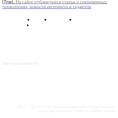
ITnet. На сайте публикуются статьи о современных
технологиях, новости интернета и гаджетов
О нас
Контакты
Главная
Политика конфиденциальности
Последние новости
2017 - 2026 © ITnet. Все права защищены. Распространение
материалов возможно только со ссылкой на сайт.