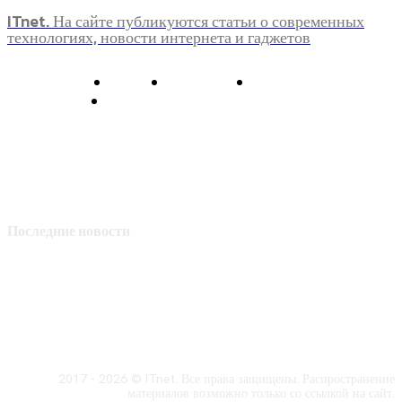
ITnet. На сайте публикуются статьи о современных
технологиях, новости интернета и гаджетов
О нас
Контакты
Главная
Политика конфиденциальности
Последние новости
2017 - 2026 © ITnet. Все права защищены. Распространение
материалов возможно только со ссылкой на сайт.