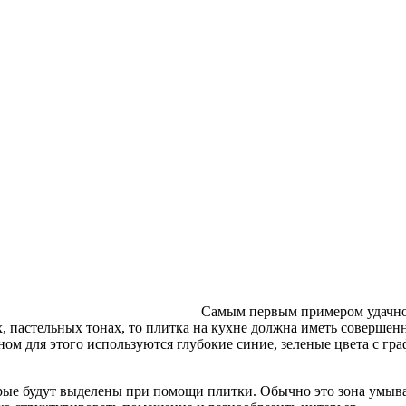
Самым первым примером удачног
х, пастельных тонах, то плитка на кухне должна иметь соверше
м для этого используются глубокие синие, зеленые цвета с гр
ые будут выделены при помощи плитки. Обычно это зона умываль