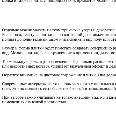
мойка и газовая плита. С помощью таких предметов можно чет
Отдельно можно указать на геометрические узоры и декорати
Более того, текстура плитки на сегодняшний день может имити
придает дополнительный шарм и изысканный вид полу или ст
Размер и форма плитки будет помогать создавать совершенно
вид. Мелкие плитки, более трудоемкие в применении, дадут воз
Также важную роль играет освещение. Правильно расположенны
или декоративных вставок усиливает визуальный эффект и дел
Обратите внимание на цветовое содержание плитки. Она долж
Современные интерьеры часто используют плитку не только в 
стен. Это позволяет создать более необычный и запоминающий
При выборе важно учитывать не только внешний вид, но и каче
помещениях с высокой влажностью.