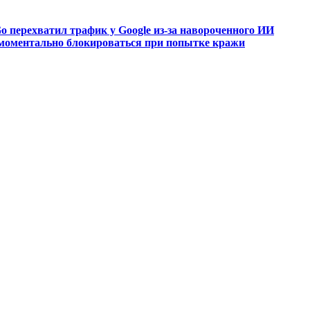
o перехватил трафик у Google из-за навороченного ИИ
 моментально блокироваться при попытке кражи