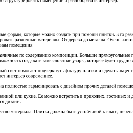
ко структурировать помещение и разнообразить интерьер.
вные формы, которые можно создать при помощи плитки. Это ра
ровать различные материалы. От дерева до металла. Очень част
енам помещения.
 различные по содержанию композиции. Большие прямоугольные 
можность создавать замысловатые узоры, которые будет трудно с
й свет помогает подчеркнуть фактуру плитки и сделать акцентн
ает интерьер современнее.
на полностью гармонировать с дизайном прочих деталей помеще
ванной или кухне. Ее можно встретить в прихожих, гостиных и 
ся дизайн.
ство материала. Плитка должна быть устойчивой к влаге, переп