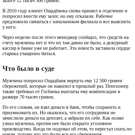
залоге 12 тысяч 500 гривен.
В 2010 году клиент Ощадбанка снова пришел в отделение и
попросил внести ему залог, но ему отказали. Рабочие
предложили связаться с начальником филиала и все выяснить
у него.
Через неделю после этого менеджер сообщил, что средств на
счету мужчины нет и что их там давно не было, а дежурный
кассир в банке уже не работает. Эта новость заставила сердце
старика учащенно биться.
Что было в суде
Мужчина попросил Ощадбанк вернуть ему 12 500 гривен
сбережений, которые он накопил в прошлый раз. Пенсионер
также требовал от Госбанка выплаты ему компенсации в
размере 70 тысяч гривен.
По его словам, он взял деньги в банк, чтобы сохранить и
приумножить их. Но оказалось, что его сотрудники не
зачислили деньги на депозит, а забрали их себе. Как позже
узнал мужчина, против нее было открыто уголовное
производство. Когда он подумал об этом, то перестал спать по
ночам, потому что это были все его сбережения.