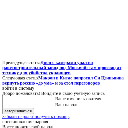
Предыдущая статья
Дрон с камерами упал на
ракетостроительный завод под Москвой: там производят
технику для убийства украинцев
Следующая статья
Макрон в Китае попросил Си Цзиньпина
вернуть россию «до ума» и за стол переговоров
войти в систему
Добро пожаловать! Войдите в свою учётную запись
Ваше имя пользователя
Ваш пароль
Забыли пароль? получить помощь
восстановление пароля
Восстановите свой пароль