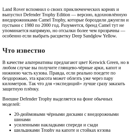
Land Rover вспомнил о своих приключенческих корнях и
выпустил Defender Trophy Edition — версию, вдохновлённую
внедорожниками Camel Trophy, которые бороздили джунгли и
пустыни с 1980 по 2000 год. Разумеется, бренд Camel тут не
упоминается напрямую, но отсылки более чем прозрачны —
особенно если выбрать расцветку Deep Sandglow Yellow.
Что известно
В качестве альтернативы предлагают цвет Keswick Green, но в
любом случае вы получите глянцево-чёрные арки, капот и
нижнюю часть кузова. Правда, если реально поедете по
бездорожью, эта красота может облезть уже через пару
километров. Так что для «экспедиций» лучше сразу заказать
защитную плёнку.
Внешне Defender Trophy выделяется на фоне обычных
моделей:
20-дюймовыми чёрными дисками с внедорожными
шинами
усиленными накладками спереди и сзади
шильдиками Trophy на капоте и стойках кузова