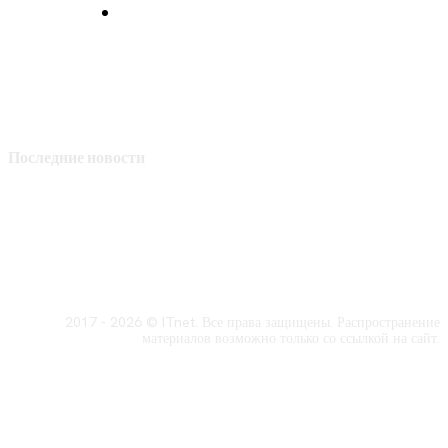
Политика конфиденциальности
Последние новости
2017 - 2026 © ITnet. Все права защищены. Распространение
материалов возможно только со ссылкой на сайт.