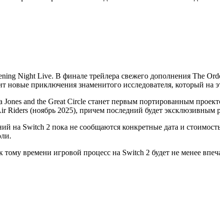
g Night Live. В финале трейлера свежего дополнения The Orde
ит новые приключения знаменитого исследователя, который на эт
na Jones and the Great Circle станет первым портированным прое
 Air Riders (ноябрь 2025), причем последний будет эксклюзивным 
ий на Switch 2 пока не сообщаются конкретные дата и стоимост
оли.
о к тому времени игровой процесс на Switch 2 будет не менее в