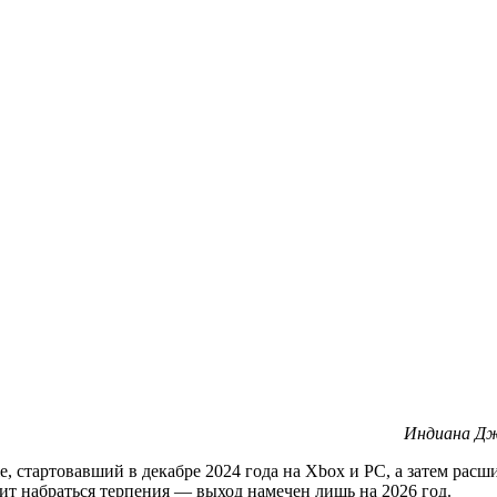
Индиана Джо
le, стартовавший в декабре 2024 года на Xbox и PC, а затем расш
ит набраться терпения — выход намечен лишь на 2026 год.