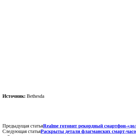
Источник:
Bethesda
Предыдущая статья
Realme готовит рекордный смартфон-«дол
Следующая статья
Раскрыты детали флагманских смарт-часо