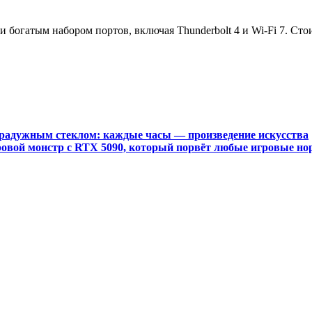
богатым набором портов, включая Thunderbolt 4 и Wi-Fi 7. Стои
с радужным стеклом: каждые часы — произведение искусства
ровой монстр с RTX 5090, который порвёт любые игровые н