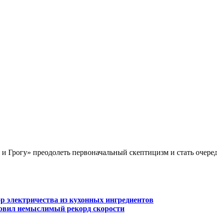
и Грогу» преодолеть первоначальный скептицизм и стать очер
р электричества из кухонных ингредиентов
новил немыслимый рекорд скорости