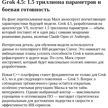
Grok 4.5: 1.5 триллиона параметров и
боевая готовность
На фоне переписывания кода Маск анонсирует впечатляющие
характеристики будущей модели. Grok 4.5, разработанная на
архитектуре V9, получит 1.5 триллиона параметров — объём,
который поставит её в один ряд с самыми мощными
решениями рынка, включая Claude Opus от Anthropic.
Интересная деталь: для обучения модели используются
данные из популярного ИИ-редактора Cursor. Это намекает на
амбициозные планы усилить способности Grok в написании,
рефакторинге и аудите кода. По сути, Маск строит
инструмент, который будет максимально полезен именно для
разработчиков.
Новая C++-платформа станет фундаментом не только для Grok
4.5, но и для следующего поколения — Grok 5. Вопрос о
соблюдении трёхмесячного срока остаётся открытым,
особенно учитывая репутацию Маска в части тайм-
менеджмента. Однако выбранный вектор — максимальное
упрощение и оптимизация ПО — выглядит стратегически
рациональным для достижения лидерства в скорости и
эффективности ИИ-сервисов.