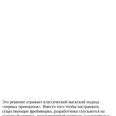
Это решение отражает классический маскский подход
«первых принципов». Вместо того чтобы настраивать
существующие фреймворки, разработчики спускаются на
железный уровень, получая прямой контроль над памятью и