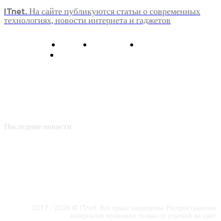
ITnet. На сайте публикуются статьи о современных
технологиях, новости интернета и гаджетов
О нас
Контакты
Главная
Политика конфиденциальности
Последние новости
2017 - 2026 © ITnet. Все права защищены. Распространение
материалов возможно только со ссылкой на сайт.